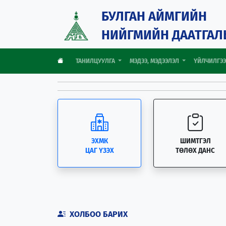
БУЛГАН АЙМГИЙН
НИЙГМИЙН ДААТГАЛ
ТАНИЛЦУУЛГА
МЭДЭЭ, МЭДЭЭЛЭЛ
ҮЙЛЧИЛГЭ
ЭХМК
ШИМТГЭЛ
ЦАГ ҮЗЭХ
ТӨЛӨХ ДАНС
ХОЛБОО БАРИХ