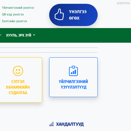
НЭВТРЭХ
Үйлчилгээний үнэлгээ
ҮНЭЛГЭЭ
QR код үнэлгээ
ӨГӨХ
Хэлтсийн үнэлгээ
ХУУЛЬ, ЭРХ ЗҮЙ
СЭТГЭЛ
ҮЙЛЧИЛГЭЭНИЙ
ХАНАМЖИЙН
ҮЗҮҮЛЭЛТҮҮД
СУДАЛГАА
ХАНДАЛТУУД