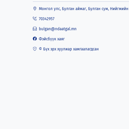
Монгол улс, Булган аймаг, Булган сум, Нийгмийн 
70342957
bulgan@ndaatgal.mn
Фэйсбүүк хаяг
© Бүх эрх хуулиар хамгаалагдсан