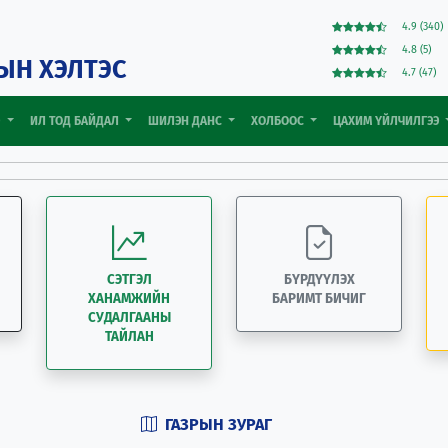
4.9 (340)
4.8 (5)
ЫН ХЭЛТЭС
4.7 (47)
Э
ИЛ ТОД БАЙДАЛ
ШИЛЭН ДАНС
ХОЛБООС
ЦАХИМ ҮЙЛЧИЛГЭЭ
СЭТГЭЛ
БҮРДҮҮЛЭХ
ХАНАМЖИЙН
БАРИМТ БИЧИГ
СУДАЛГААНЫ
ТАЙЛАН
ГАЗРЫН ЗУРАГ