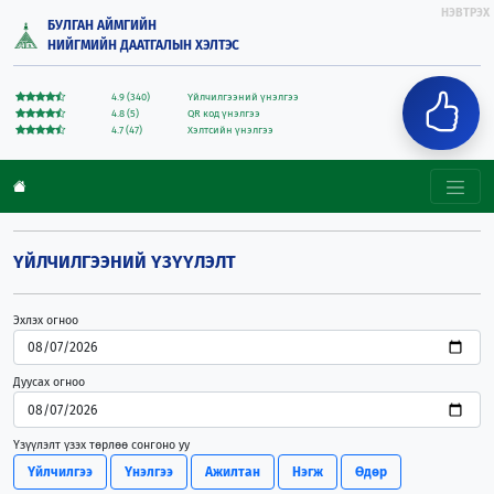
НЭВТРЭХ
БУЛГАН АЙМГИЙН
НИЙГМИЙН ДААТГАЛЫН ХЭЛТЭС
4.9 (340)
Үйлчилгээний үнэлгээ
4.8 (5)
QR код үнэлгээ
4.7 (47)
Хэлтсийн үнэлгээ
ҮЙЛЧИЛГЭЭНИЙ ҮЗҮҮЛЭЛТ
Эхлэх огноо
Дуусах огноо
Үзүүлэлт үзэх төрлөө сонгоно уу
Үйлчилгээ
Үнэлгээ
Ажилтан
Нэгж
Өдөр